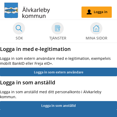
Välkommen
till
Logga in
u
självservice
-
Älvakarleby
SÖK
TJÄNSTER
MINA SIDOR
kommun
Logga in med e-legitimation
Logga in som extern användare med e-legitimation, exempelvis
mobilt BankID eller Freja eID+.
Logga in som anställd
Logga in som anställd med ditt personalkonto i Älvkarleby
kommun.