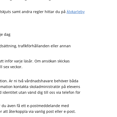
lskjuts samt andra regler hittar du på
Älvkarleby
je dag
dsättning, trafikförhållanden eller annan
tt inför varje läsår. Om ansökan skickas
l sex veckor.
mation. Är ni två vårdnadshavare behöver båda
imation kontakta skoladministratör på elevens
identitet utan vänd dig till oss via telefon för
er du även få ett e-postmeddelande med
att återkoppla via vanlig post eller e-post.