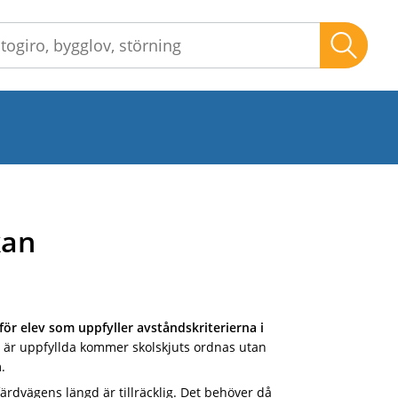
Sök
kan
ör elev som uppfyller avståndskriterierna i
är uppfyllda kommer skolskjuts ordnas utan
.
 färdvägens längd är tillräcklig. Det behöver då