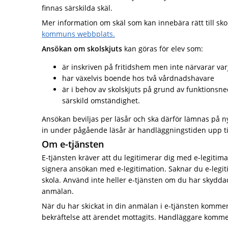
finnas särskilda skäl.
Mer information om skäl som kan innebära rätt till sko
kommuns webbplats
.
Ansökan om skolskjuts
kan göras för elev som:
är inskriven på fritidshem men inte närvarar var
har växelvis boende hos två vårdnadshavare
är i behov av skolskjuts på grund av funktionsne
särskild omständighet.
Ansökan beviljas per läsår och ska därför lämnas på ny
in under pågående läsår är handläggningstiden upp til
Om e-tjänsten
E-tjänsten kräver att du legitimerar dig med e-legiti
signera ansökan med e-legitimation. Saknar du e-legit
skola. Använd inte heller e-tjänsten om du har skyddad 
anmälan.
När du har skickat in din anmälan i e-tjänsten komm
bekräftelse att ärendet mottagits. Handläggare kommer 