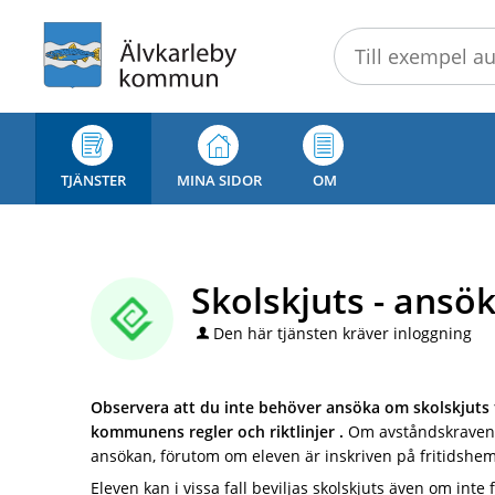
Välkommen
till
självservice
-
Älvakarleby
kommun
TJÄNSTER
MINA SIDOR
OM
Skolskjuts - ansö
Den här tjänsten kräver inloggning
Observera att du inte behöver ansöka om skolskjuts f
kommunens regler och riktlinjer .
Om avståndskraven 
ansökan, förutom om eleven är inskriven på fritidshem
Eleven kan i vissa fall beviljas skolskjuts även om inte