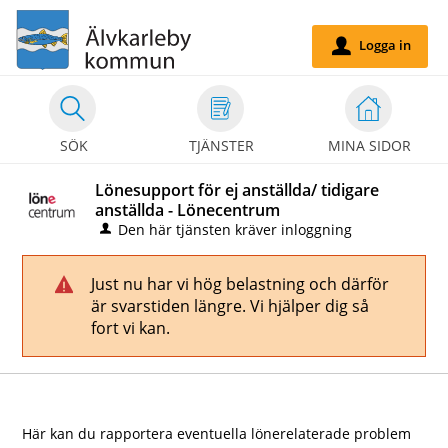
Välkommen
till
Logga in
u
självservice
-
Älvakarleby
SÖK
TJÄNSTER
MINA SIDOR
kommun
Lönesupport för ej anställda/ tidigare
anställda - Lönecentrum
Den här tjänsten kräver inloggning
Just nu har vi hög belastning och därför
!
är svarstiden längre. Vi hjälper dig så
fort vi kan.
Här kan du rapportera eventuella lönerelaterade problem