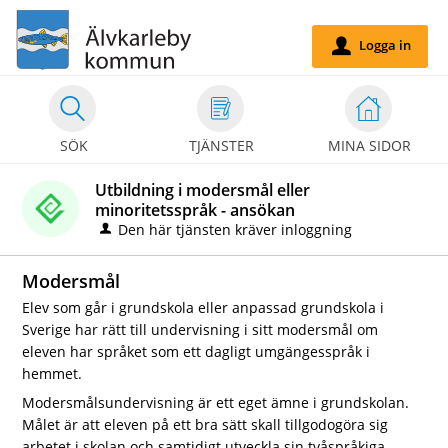
Välkommen
till
Logga in
u
självservice
-
Älvakarleby
SÖK
TJÄNSTER
MINA SIDOR
kommun
Utbildning i modersmål eller
minoritetsspråk - ansökan
Den här tjänsten kräver inloggning
Modersmål
Elev som går i grundskola eller anpassad grundskola i
Sverige har rätt till undervisning i sitt modersmål om
eleven har språket som ett dagligt umgängesspråk i
hemmet.
Modersmålsundervisning är ett eget ämne i grundskolan.
Målet är att eleven på ett bra sätt skall tillgodogöra sig
arbetet i skolan och samtidigt utveckla sin tvåspråkiga