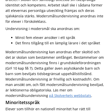
identitet och kompetens. Arbetet skall ske i sådana former
att elevernas personliga utveckling främjas och deras
självkänsla stärks. Modersmålsundervisning anordnas inte
för elever i förskoleklass.
Undervisning i modersmål ska anordnas om:
Minst fem elever ansöker i ett språk
Det finns tillgång till en lämplig lärare i det språket
Modersmålsundervisning kan anordnas efter skoltid och
det är skolan som bestämmer omfånget. Bestämmelser om
modersmålsundervisning finns i grundskoleförordningen
(GrF 10 kap §§ 7). Detta gäller även asylsökande barn och
barn som beviljats tidsbegränsat uppehållstillstånd.
Modersmålsundervisning är frivillig och kostnadsfri. Om
man ansökt om, och fått modersmålsundervisning beviljad,
är lektionerna obligatoriska. Läs mer om
modersmålsundervisning
på Skolverkets webbplats
.
Minoritetsspråk
Elever som tillhör en nationell minoritet har rätt till